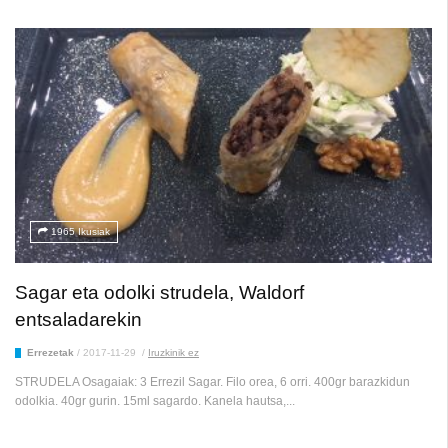
1965 Ikusiak
Sagar eta odolki strudela, Waldorf
entsaladarekin
Errezetak
/
2017-11-29
/
Iruzkinik ez
STRUDELA Osagaiak: 3 Errezil Sagar. Filo orea, 6 orri. 400gr barazkidun
odolkia. 40gr gurin. 15ml sagardo. Kanela hautsa,...