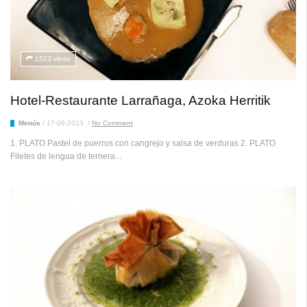
1523 views
Hotel-Restaurante Larrañaga, Azoka Herritik
Menús
/
17-09-2013
/
No Comment
1. PLATO Pastel de puerros con cangrejo y salsa de verduras 2. PLATO
Filetes de lengua de ternera...