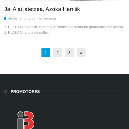
Jai Alai jatetxea, Azoka Herritik
Menús
/
17-09-2013
/
No Comment
1. PLATO Milhojas de tomate y verduritas de la huerta gratinadas con queso
2. PLATO Charlota de pollo...
1
2
3
PROMOTORES