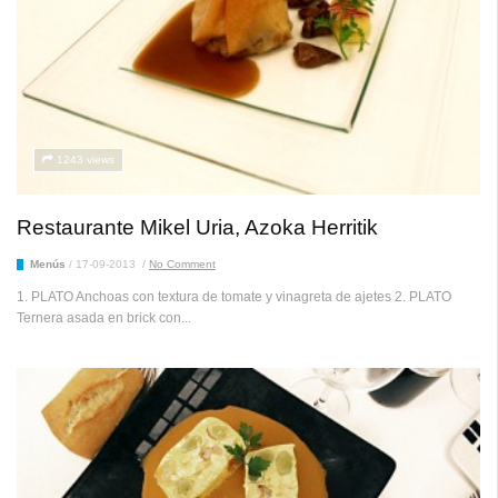
1243 views
Restaurante Mikel Uria, Azoka Herritik
Menús
/
17-09-2013
/
No Comment
1. PLATO Anchoas con textura de tomate y vinagreta de ajetes 2. PLATO
Ternera asada en brick con...