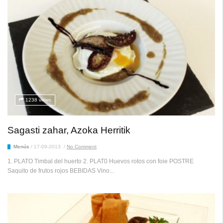
1238 views
Sagasti zahar, Azoka Herritik
Menús
/
17-09-2013
/
No Comment
1. PLATO Timbal del huerto 2. PLAT0 Huevos rotos con foie POSTRE
Saquito de frutos rojos BEBIDAS Vino...