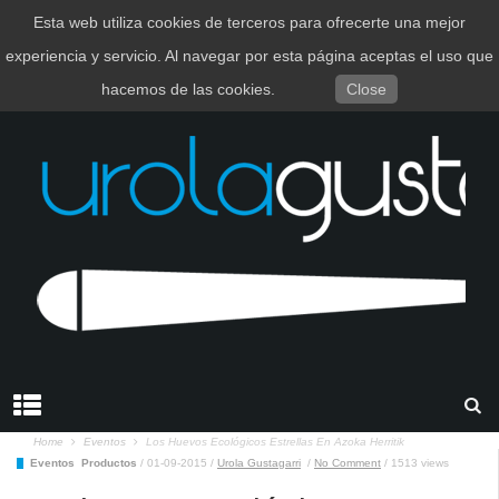
Esta web utiliza cookies de terceros para ofrecerte una mejor
EUSKARA
ESPAÑOL
experiencia y servicio. Al navegar por esta página aceptas el uso que
hacemos de las cookies.
Close
Home
Eventos
Los Huevos Ecológicos Estrellas En Azoka Herritik
Eventos
Productos
/
01-09-2015
/
Urola Gustagarri
/
No Comment
/
1513 views