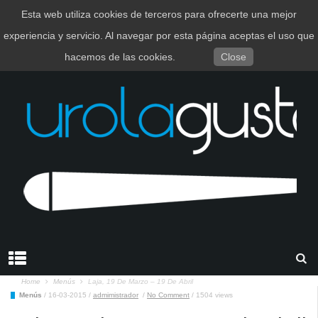
Esta web utiliza cookies de terceros para ofrecerte una mejor
EUSKARA
ESPAÑOL
experiencia y servicio. Al navegar por esta página aceptas el uso que
hacemos de las cookies.
Close
Home
Menús
Laja, 19 De Marzo – 19 De Abril
Menús
/
16-03-2015
/
admimistrador
/
No Comment
/
1504 views