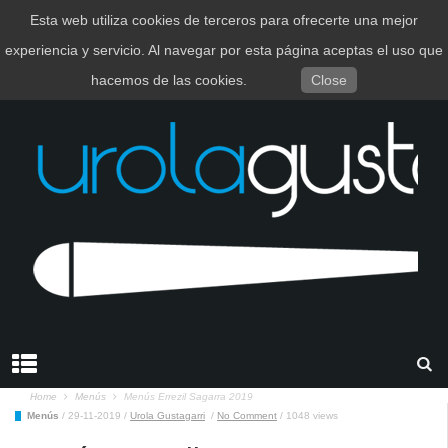
Esta web utiliza cookies de terceros para ofrecerte una mejor
EUSKARA
ESPAÑOL
experiencia y servicio. Al navegar por esta página aceptas el uso que
hacemos de las cookies.
Close
Home
Menús
Menús Errezil Sagarra 2019
Menús
/
29-11-2019
/
Urola Gustagarri
/
No Comment
/
1048 views