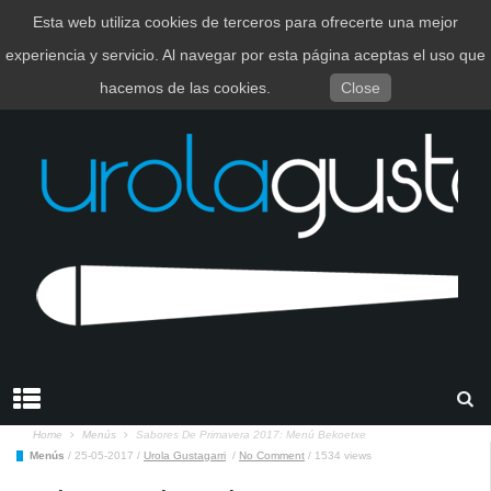
Esta web utiliza cookies de terceros para ofrecerte una mejor
EUSKARA
ESPAÑOL
experiencia y servicio. Al navegar por esta página aceptas el uso que
hacemos de las cookies.
Close
Home
Menús
Sabores De Primavera 2017: Menú Bekoetxe
Menús
/
25-05-2017
/
Urola Gustagarri
/
No Comment
/
1534 views