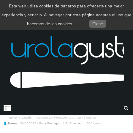
Esta web utiliza cookies de terceros para ofrecerte una mejor
EUSKARA
ESPAÑOL
experiencia y servicio. Al navegar por esta página aceptas el uso que
hacemos de las cookies.
Close
Home
Menús
Sabores De Primavera 2017: Menú Uranga
Menús
/
30-05-2017
/
Urola Gustagarri
/
No Comment
/
1500 views