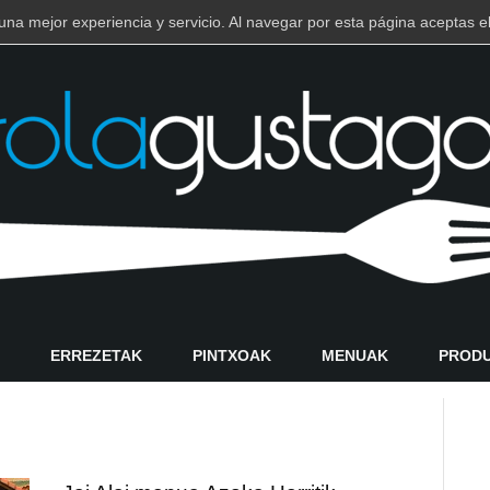
e una mejor experiencia y servicio. Al navegar por esta página aceptas
ERREZETAK
PINTXOAK
MENUAK
PROD