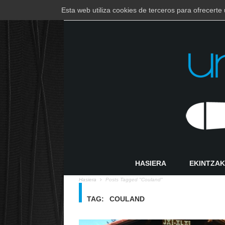
Esta web utiliza cookies de terceros para ofrecert
EUSKARA
ESPAÑOL
HASIERA
EKINTZAK
Hasiera
Posts Tagged "Couland"
TAG:
COULAND