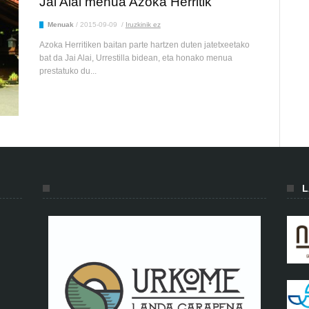
Jai Alai menua Azoka Herritik
Menuak
/
2015-09-09
/
Iruzkinik ez
Azoka Herritiken baitan parte hartzen duten jatetxeetako
bat da Jai Alai, Urrestilla bidean, eta honako menua
prestatuko du...
L