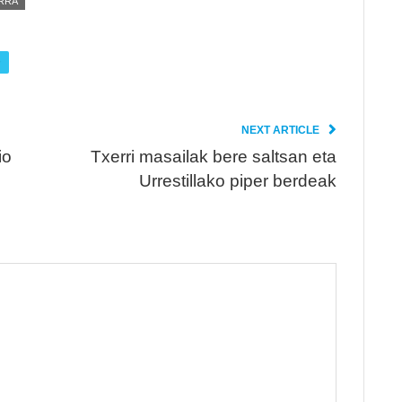
ERRA
NEXT ARTICLE
io
Txerri masailak bere saltsan eta
Urrestillako piper berdeak