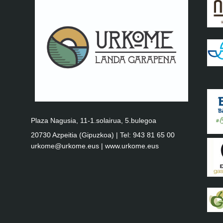
Plaza Nagusia, 11-1.solairua, 5.bulegoa
20730 Azpeitia (Gipuzkoa) | Tel: 943 81 65 00
urkome@urkome.eus |
www.urkome.eus