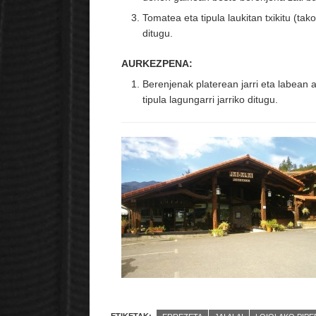
Tomatea eta tipula laukitan txikitu (tak
ditugu.
AURKEZPENA:
Berenjenak platerean jarri eta labean 
tipula lagungarri jarriko ditugu.
ETIKETAK: