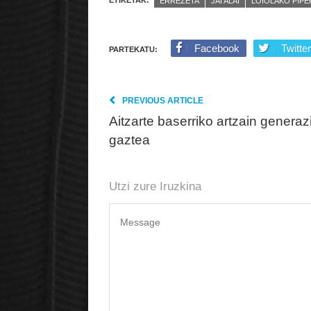
ERREZETA
JAI ALAI
LOIOLAKO PIP
Facebook
Twitter
PARTEKATU:
PREVIOUS ARTICLE
Aitzarte baserriko artzain generaz
gaztea
Utzi zure Iruzkina