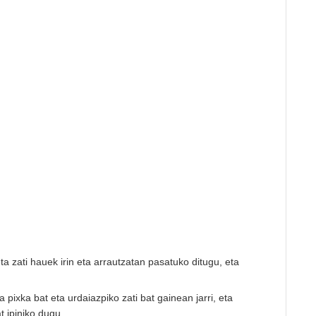
 zati hauek irin eta arrautzatan pasatuko ditugu, eta
a pixka bat eta urdaiazpiko zati bat gainean jarri, eta
 ipiniko dugu.