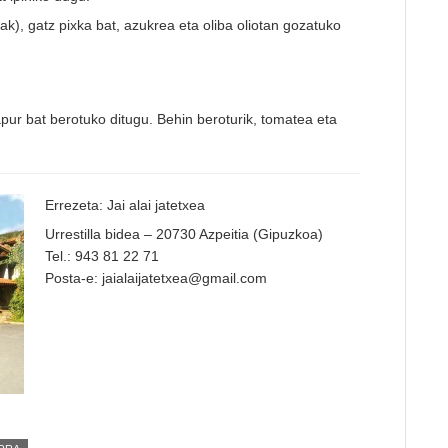
oak), gatz pixka bat, azukrea eta oliba oliotan gozatuko
apur bat berotuko ditugu. Behin beroturik, tomatea eta
Errezeta: Jai alai jatetxea
Urrestilla bidea – 20730 Azpeitia (Gipuzkoa)
Tel.: 943 81 22 71
Posta-e: jaialaijatetxea@gmail.com