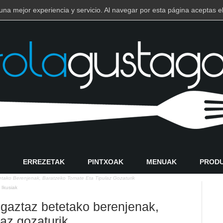
e una mejor experiencia y servicio. Al navegar por esta página aceptas
ERREZETAK
PINTXOAK
MENUAK
PROD
etako Berenjenak, Baratzeko Tomate Eta Tipulaz Gozaturik
 Ikusiak
 gaztaz betetako berenjenak,
laz gozaturik