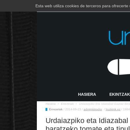
Esta web utiliza cookies de terceros para ofrecert
EUSKARA
ESPAÑOL
HASIERA
EKINTZAK
Hasiera
Errezetak
Urdaiazpiko Eta Idiazabal Gaztaz Bet
Errezetak
/
2014-09-13
/
admimistrador
/
Iruzkinik ez
/
1964
Urdaiazpiko eta Idiazabal
baratzeko tomate eta tipu