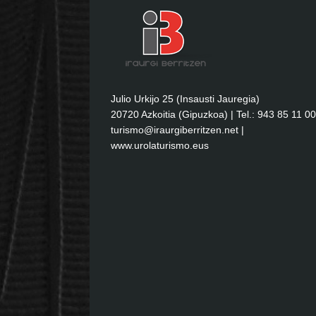
Julio Urkijo 25 (Insausti Jauregia)
20720 Azkoitia (Gipuzkoa) | Tel.: 943 85 11 00
turismo@iraurgiberritzen.net
|
www.urolaturismo.eus