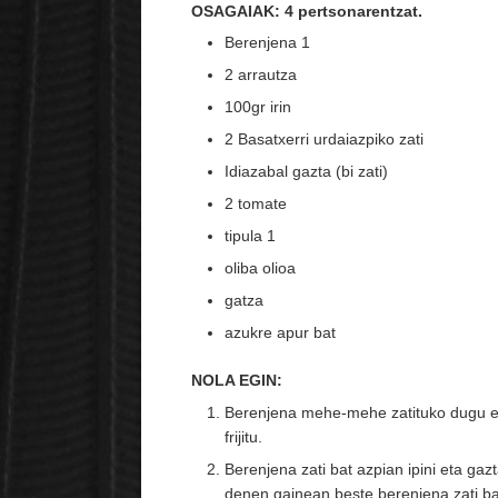
OSAGAIAK: 4 pertsonarentzat.
Berenjena 1
2 arrautza
100gr irin
2 Basatxerri urdaiazpiko zati
Idiazabal gazta (bi zati)
2 tomate
tipula 1
oliba olioa
gatza
azukre apur bat
NOLA EGIN:
Berenjena mehe-mehe zatituko dugu eta
frijitu.
Berenjena zati bat azpian ipini eta gazt
denen gainean beste berenjena zati bat