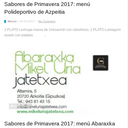
Sabores de Primavera 2017: menú
Polideportivo de Azpeitia
Menús
/
24-05-2017
/
No Comment
1.PLATO Lechuga nueva de Uresaundi con cebollinos. 2.PLATO Lumagorri
asado con patatas. ...
1859 views
Sabores de Primavera 2017: menú Abaraxka