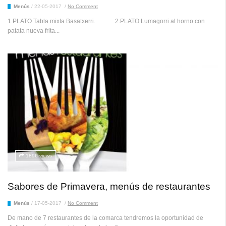
Menús
/
22-05-2017
/
No Comment
1.PLATO Tabla mixta Basatxerri. 2.PLATO Lumagorri al horno con
patata nueva frita...
1896 views
Sabores de Primavera, menús de restaurantes
Menús
/
17-05-2017
/
No Comment
De mano de 7 restaurantes de la comarca tendremos la oportunidad de