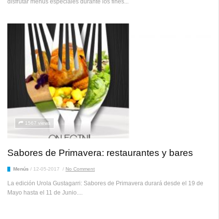
disfrutar menús especiales durante los fines...
1567 views
Sabores de Primavera: restaurantes y bares
Menús
/
12-05-2017
/
No Comment
La edición Urola Gustagarri: Sabores de Primavera durará desde el 19 de
Mayo hasta el 11 de Junio....