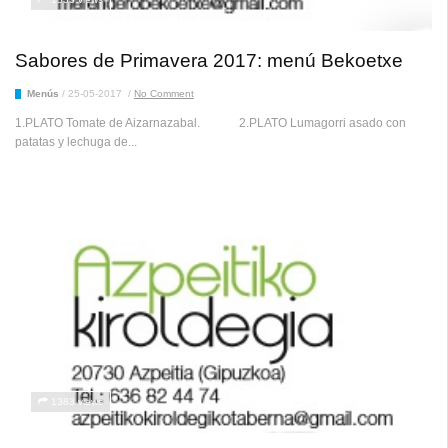
Sabores de Primavera 2017: menú Bekoetxe
Menús
/
25-05-2017
/
No Comment
1.PLATO Tomate de Aizarnazabal. 2.PLATO Lumagorri asado con
patatas y lechuga de...
1383 views