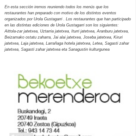
En esta sección iremos reuniendo todos los menús que los
restaurantes han preparado con motivo de los distintos eventos
organizados por Urola Gustagarri . Los restaurantes que han participado
en las distintas ediciones de Urola Gustagarri son los siguientes:
Aittola-zar jatetxea, Uztarria jatetxea, Iturri jatetxea, Aranburu jatetxea,
Beizamako ostatu zaharra, Jai alai jatetxea, Joseba jatetxea, Kiruri
jatetxea, Laja jatetxea, Larrañaga hotela jatetxea, Letea, Sagasti zahar
jatetxea, Sagasti zahar jatetxea eta Sanagustin kulturgunea
1533 views