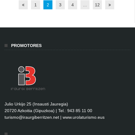
1
2
3
4
…
12
PROMOTORES
Julio Urkijo 25 (Insausti Jauregia)
20720 Azkoitia (Gipuzkoa) | Tel.: 943 85 11 00
turismo@iraurgiberritzen.net
|
www.urolaturismo.eus