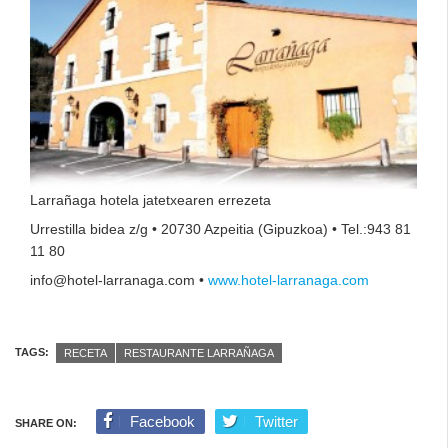
Larrañaga hotela jatetxearen errezeta
Urrestilla bidea z/g • 20730 Azpeitia (Gipuzkoa) • Tel.:943 81
11 80
info@hotel-larranaga.com •
www.hotel-larranaga.com
TAGS:
RECETA
RESTAURANTE LARRAÑAGA
Facebook
Twitter
SHARE ON: