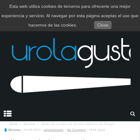
Esta web utiliza cookies de terceros para ofrecerte una mejor
EUSKARA
ESPAÑOL
experiencia y servicio. Al navegar por esta página aceptas el uso que
hacemos de las cookies.
Close
Home
Recetas
Filetes De Lengua De Ternera Rellenos De Hongos
Recetas
/
16-09-2013
/
admimistrador
/
No Comment
/
1468 views