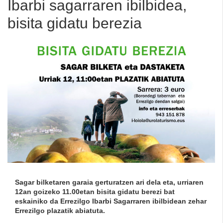
Ibarbi sagarraren ibilbidea,
bisita gidatu berezia
Sagar bilketaren garaia gerturatzen ari dela eta, urriaren
12an goizeko 11.00etan bisita gidatu berezi bat
eskainiko da Errezilgo Ibarbi Sagarraren ibilbidean zehar
Errezilgo plazatik abiatuta.