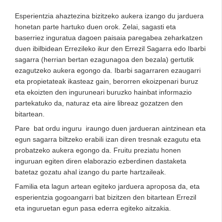
Esperientzia ahaztezina bizitzeko aukera izango du jarduera
honetan parte hartuko duen orok. Zelai, sagasti eta
baserriez inguratua dagoen paisaia paregabea zeharkatzen
duen ibilbidean Errezileko ikur den Errezil Sagarra edo Ibarbi
sagarra (herrian bertan ezagunagoa den bezala) gertutik
ezagutzeko aukera egongo da. Ibarbi sagarraren ezaugarri
eta propietateak ikasteaz gain, berorren ekoizpenari buruz
eta ekoizten den inguruneari buruzko hainbat informazio
partekatuko da, naturaz eta aire libreaz gozatzen den
bitartean.
Pare bat ordu inguru iraungo duen jardueran aintzinean eta
egun sagarra biltzeko erabili izan diren tresnak ezagutu eta
probatzeko aukera egongo da. Fruitu preziatu honen
inguruan egiten diren elaborazio ezberdinen dastaketa
batetaz gozatu ahal izango du parte hartzaileak.
Familia eta lagun artean egiteko jarduera aproposa da, eta
esperientzia gogoangarri bat bizitzen den bitartean Errezil
eta inguruetan egun pasa ederra egiteko aitzakia.