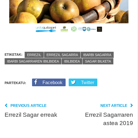
ETIKETAK:
ERREZIL
ERREZIL SAGARRA
IBARBI SAGARRA
IBARBI SAGARRAREN IBILBIDEA
IBILBIDEA
SAGAR BILKETA
Facebook
Twitter
PARTEKATU:
PREVIOUS ARTICLE
NEXT ARTICLE
Errezil Sagar erreak
Errezil Sagarraren
astea 2019