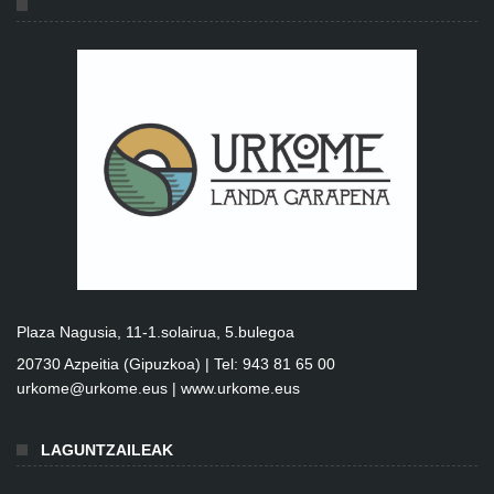
Plaza Nagusia, 11-1.solairua, 5.bulegoa
20730 Azpeitia (Gipuzkoa) | Tel: 943 81 65 00
urkome@urkome.eus |
www.urkome.eus
LAGUNTZAILEAK