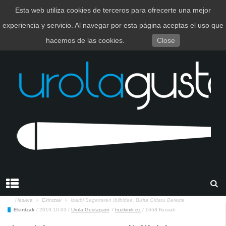
Esta web utiliza cookies de terceros para ofrecerte una mejor
EUSKARA
ESPAÑOL
experiencia y servicio. Al navegar por esta página aceptas el uso que
hacemos de las cookies.
Close
Hasiera
Ekintzak
Ibarbi Sagarraren Ibilbidea, Bisita Gidatu Berezia
Ekintzak
/
2019-10-03
/
Urola Gustagarri
/
Iruzkinik ez
/
1658 Ikusiak