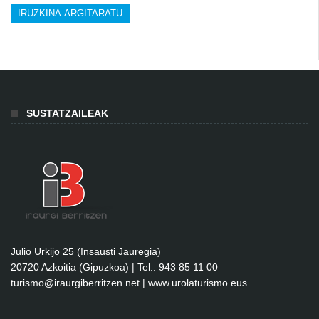
SUSTATZAILEAK
Julio Urkijo 25 (Insausti Jauregia)
20720 Azkoitia (Gipuzkoa) | Tel.: 943 85 11 00
turismo@iraurgiberritzen.net
|
www.urolaturismo.eus