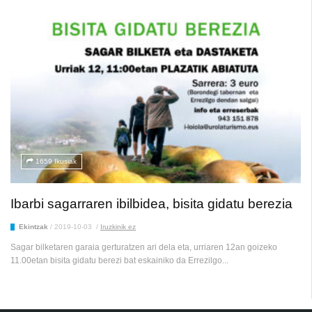
1659 Ikusiak
Ibarbi sagarraren ibilbidea, bisita gidatu berezia
Ekintzak
/
2019-10-03
/
Iruzkinik ez
Sagar bilketaren garaia gerturatzen ari dela eta, urriaren 12an goizeko
11.00etan bisita gidatu berezi bat eskainiko da Errezilgo...