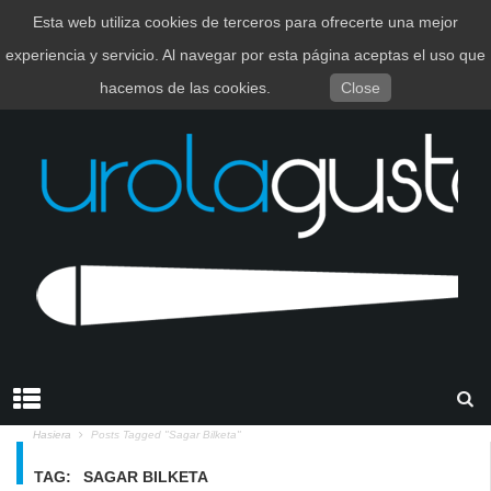
Esta web utiliza cookies de terceros para ofrecerte una mejor
EUSKARA
ESPAÑOL
experiencia y servicio. Al navegar por esta página aceptas el uso que
hacemos de las cookies.
Close
Hasiera
Posts Tagged "sagar Bilketa"
TAG:
SAGAR BILKETA