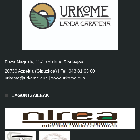
Plaza Nagusia, 11-1.solairua, 5.bulegoa
20730 Azpeitia (Gipuzkoa) | Tel: 943 81 65 00
urkome@urkome.eus |
www.urkome.eus
LAGUNTZAILEAK