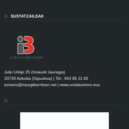
SUSTATZAILEAK
Julio Urkijo 25 (Insausti Jauregia)
20720 Azkoitia (Gipuzkoa) | Tel.: 943 85 11 00
turismo@iraurgiberritzen.net
|
www.urolaturismo.eus