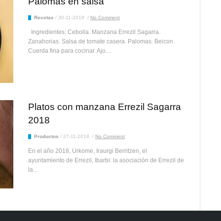
Palomas en salsa
Recetas
/
30-11-2018
/
No Comment
Ingredientes: Cebolla. Manzana Errezil Sagarra.
Zanahorias. Salsa de tomate casera. Palomas. Beicon.
Cuerda fina para cocinar. Ajo....
Platos con manzana Errezil Sagarra
2018
Productos
/
27-11-2018
/
No Comment
En el año 2018, Urkome, Iraurgi Berritzen, el
ayuntamiento de Errezil, Ibarbi: la asociación de Errezil de
la...