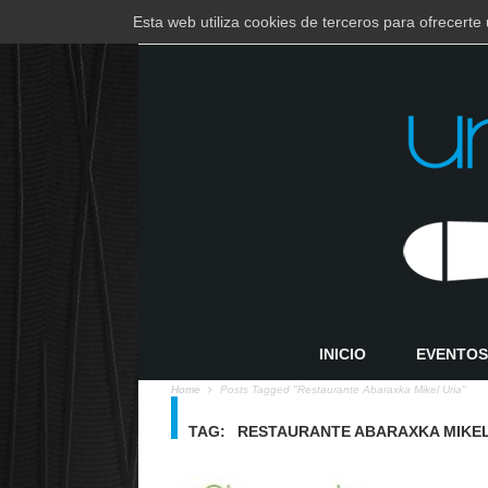
Esta web utiliza cookies de terceros para ofrecert
EUSKARA
ESPAÑOL
INICIO
EVENTOS
Home
Posts Tagged "restaurante Abaraxka Mikel Uria"
TAG:
RESTAURANTE ABARAXKA MIKEL