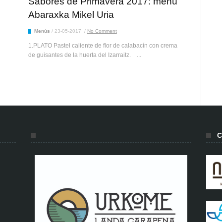
Sabores de Primavera 2017: menú
Abaraxka Mikel Uria
Menús
/
23-05-2017
/
No Comment
1.PLATO Pastel caliente de flor de calabacín con crema
de guisantes de la huerta del Izarraitz. ...
C