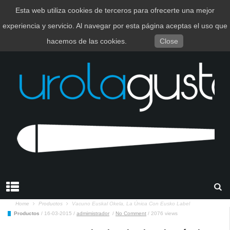
Esta web utiliza cookies de terceros para ofrecerte una mejor
EUSKARA
ESPAÑOL
experiencia y servicio. Al navegar por esta página aceptas el uso que
hacemos de las cookies.
Close
Home
Productos
Vacuno Euskal Okela, La Única Con Eusko Label
Productos
/
16-03-2015
/
admimistrador
/
No Comment
/
2076 views