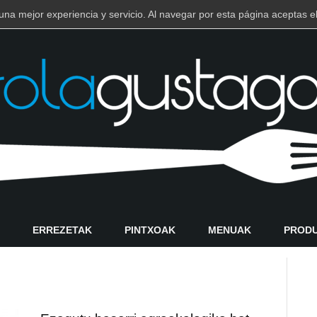
e una mejor experiencia y servicio. Al navegar por esta página aceptas
ERREZETAK
PINTXOAK
MENUAK
PROD