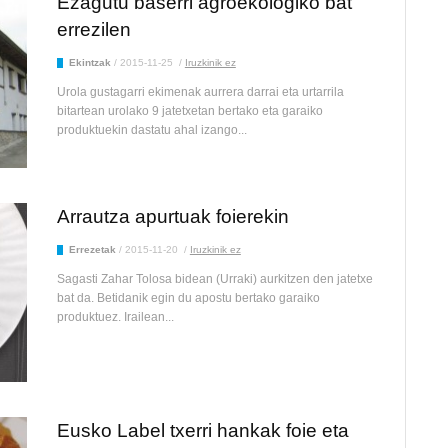
Ezagutu baserri agroekologiko bat
errezilen
Ekintzak
/
2015-11-25
/
Iruzkinik ez
Urola gustagarri ekimenak aurrera darrai eta urtarrila
bitartean urolako 9 jatetxetan bertako eta garaiko
produktuekin dastatu ahal izango...
Arrautza apurtuak foierekin
Errezetak
/
2015-11-20
/
Iruzkinik ez
Sagasti Zahar Tolosa bidean (Urraki) aurkitzen den jatetxe
bat da. Betidanik egin du apostu bertako garaiko
produktuez. Irailean...
Eusko Label txerri hankak foie eta