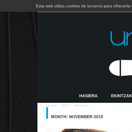
Esta web utiliza cookies de terceros para ofrecert
EUSKARA
ESPAÑOL
HASIERA
EKINTZAK
Hasiera
2015
November
MONTH:
NOVEMBER 2015