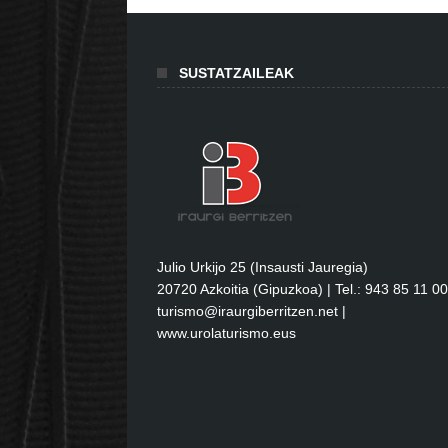
SUSTATZAILEAK
Julio Urkijo 25 (Insausti Jauregia)
20720 Azkoitia (Gipuzkoa) | Tel.: 943 85 11 00
turismo@iraurgiberritzen.net
|
www.urolaturismo.eus