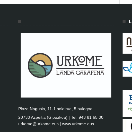
L
Plaza Nagusia, 11-1.solairua, 5.bulegoa
20730 Azpeitia (Gipuzkoa) | Tel: 943 81 65 00
urkome@urkome.eus |
www.urkome.eus