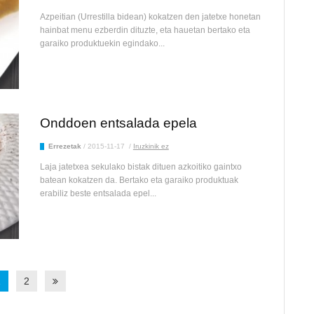
Azpeitian (Urrestilla bidean) kokatzen den jatetxe honetan
hainbat menu ezberdin dituzte, eta hauetan bertako eta
garaiko produktuekin egindako...
Onddoen entsalada epela
Errezetak
/
2015-11-17
/
Iruzkinik ez
Laja jatetxea sekulako bistak dituen azkoitiko gaintxo
batean kokatzen da. Bertako eta garaiko produktuak
erabiliz beste entsalada epel...
1
2