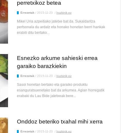
perretxikoz betea
Errezetak
/
2015-11-20
/
Iruzkinik ez
Mikel Uria azpeitiako jatetxe bat da. Sukaldaritza
pertsonala du ardatz eta honako honetan txerri hankak
erabili ditu bertako...
Esnezko arkume sahieski errea
garaiko barazkiekin
Errezetak
/
2015-11-20
/
Iruzkinik ez
Sasoi honetan bertako eta garaiko produktu
esanguratsuenetako bat da arkumea. Agian horregatik
erabaki du Lau Bide jatetxeak bere...
Onddoz beteriko txahal mihi xerra
Errezetak
/
2015-11-20
/
Iruzkinik ez